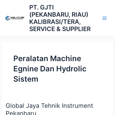
Skip
Main
PT. GJTI
to
(PEKANBARU, RIAU)
Men
content
KALIBRASI/TERA,
SERVICE & SUPPLIER
Peralatan Machine
Egnine Dan Hydrolic
Sistem
Global Jaya Tehnik Instrument
Global
Jaya
Pekanbaru