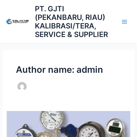
Skip
Main
PT. GJTI
to
(PEKANBARU, RIAU)
Men
content
KALIBRASI/TERA,
SERVICE & SUPPLIER
Author name: admin
Jasa
Kalibrasi
Pekanbaru